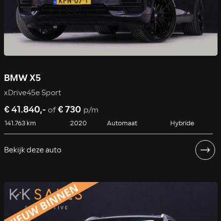
BMW X5
xDrive45e Sport
€ 41.840,-
€ 730
of
p/m
141.763 km
2020
Automaat
Hybride
Bekijk deze auto