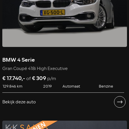
BMW 4 Serie
Gran Coupé 418i High Executive
€ 17.740,-
€ 309
of
p/m
129.846 km
2019
Automaat
Benzine
Bekijk deze auto