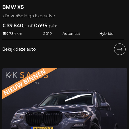
BMW X5
xDrive45e High Executive
€ 39.840,-
€ 695
of
p/m
159.784 km
2019
Automaat
Hybride
Bekijk deze auto