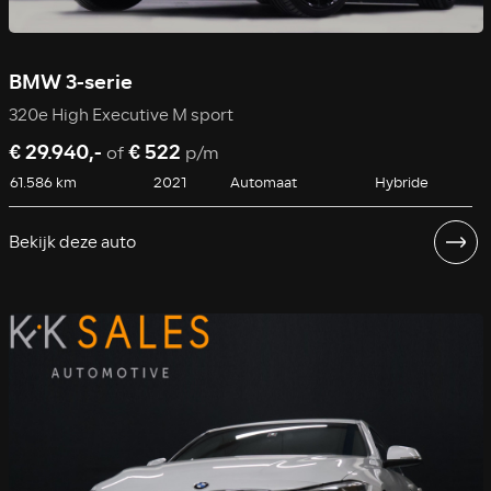
BMW 3-serie
320e High Executive M sport
€ 29.940,-
€ 522
of
p/m
61.586 km
2021
Automaat
Hybride
Bekijk deze auto