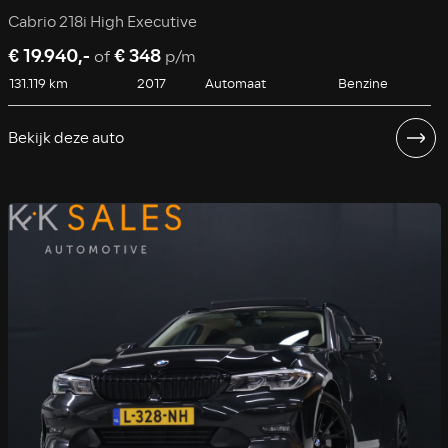
Cabrio 218i High Executive
€ 19.940,-
€ 348
of
p/m
131.119 km
2017
Automaat
Benzine
Bekijk deze auto