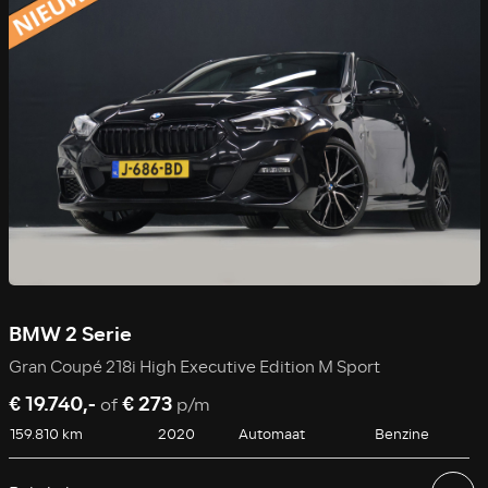
BMW 2 Serie
Gran Coupé 218i High Executive Edition M Sport
€ 19.740,-
€ 273
of
p/m
159.810 km
2020
Automaat
Benzine