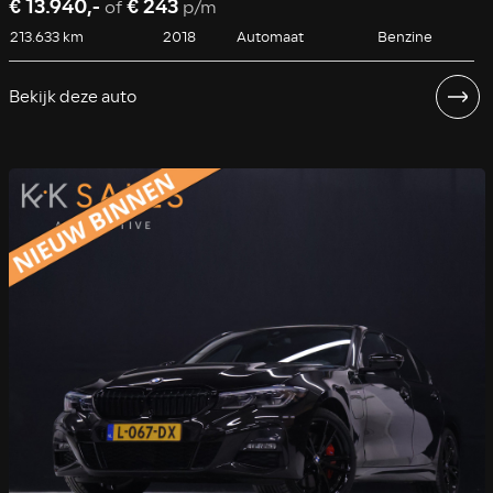
€ 13.940,-
€ 243
of
p/m
213.633 km
2018
Automaat
Benzine
Bekijk deze auto