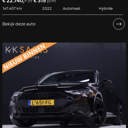
€ 22.740,-
€ 315
of
p/m
147.407 km
2022
Automaat
Hybride
Bekijk deze auto