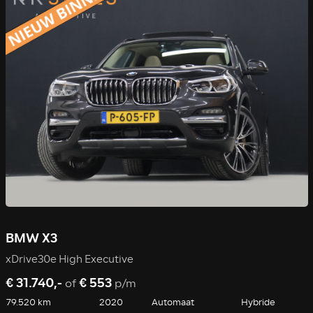
BMW X3
xDrive30e High Executive
€ 31.740,-
€ 553
of
p/m
79.520 km
2020
Automaat
Hybride