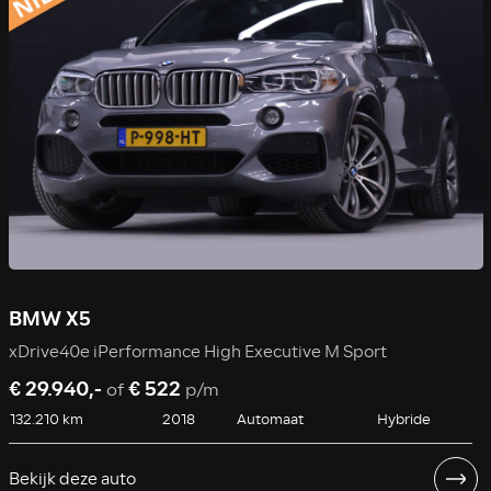
BMW X5
xDrive40e iPerformance High Executive M Sport
€ 29.940,-
€ 522
of
p/m
132.210 km
2018
Automaat
Hybride
Bekijk deze auto