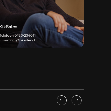
KikSales
Telefoon:
0180-234011
E-mail:
info@kiksales.nl