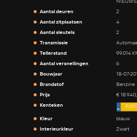
NIEUWS
Aantal deuren
2
Aantal zitplaatsen
4
Aantal sleutels
2
Transmissie
Automaa
Tellerstand
99.014 
Aantal versnellingen
6
Bouwjaar
18-07-20
Brandstof
Benzine
Prijs
€ 18.940,
Kenteken
P291
Kleur
blauw
Interieurkleur
Zwart