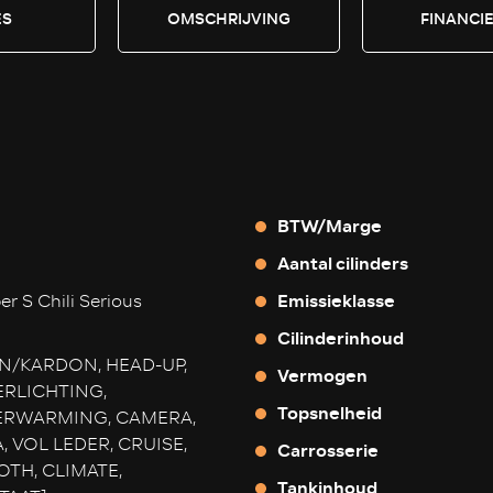
ES
OMSCHRIJVING
FINANCI
BTW/Marge
Aantal cilinders
Emissieklasse
er S Chili Serious
Cilinderinhoud
N/KARDON, HEAD-UP,
Vermogen
RLICHTING,
Topsnelheid
ERWARMING, CAMERA,
, VOL LEDER, CRUISE,
Carrosserie
TH, CLIMATE,
Tankinhoud