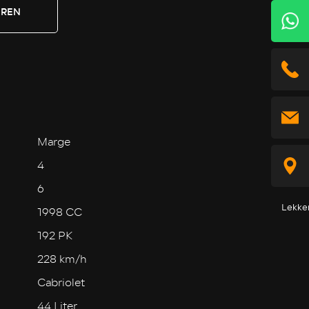
EREN
Marge
4
6
Lekke
1998 CC
192 PK
228 km/h
Cabriolet
44 Liter