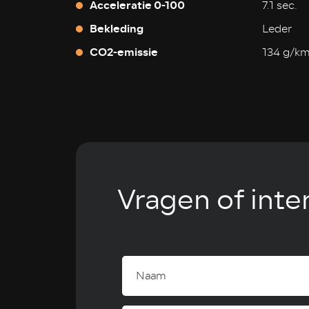
Acceleratie 0-100
7.1 sec.
Bekleding
Leder
CO2-emissie
134 g/k
Vragen of inte