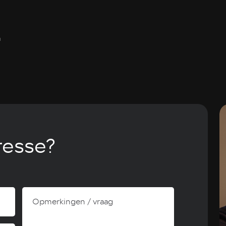
m
resse?