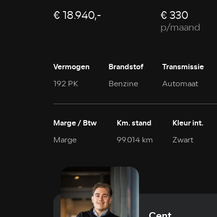
€ 18.940,-
€ 330
p/maand
Vermogen
Brandstof
Transmissie
192 PK
Benzine
Automaat
Marge / Btw
Km. stand
Kleur int.
Marge
99.014 km
Zwart
Cent