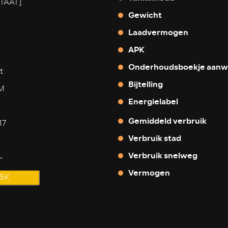
TAAT]
Gewicht
Laadvermogen
APK
Onderhoudsboekje aanw
t
Bijtelling
KM
Energielabel
Gemiddeld verbruik
17
Verbruik stad
Verbruik snelweg
-
Vermogen
SK