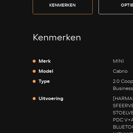
KENMERKEN
OPTI
Kenmerken
Merk
MINI
Model
Cabrio
Type
2.0 Coop
Business
Uitvoering
[HARMA
SFEERVE
STOELV
PDC V+A
BLUETOO