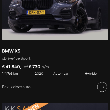
BMW X5
xDrive45e Sport
€ 41.840,-
€ 730
of
p/m
141.763 km
2020
Automaat
Hybride
Bekijk deze auto