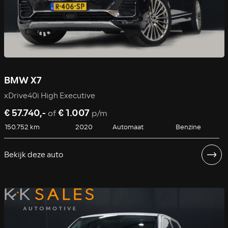
BMW X7
xDrive40i High Executive
€ 57.740,-
€ 1.007
of
p/m
150.752 km
2020
Automaat
Benzine
Bekijk deze auto