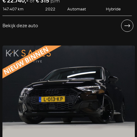
€ 22.740,-
€ 315
of
p/m
147.407 km
2022
Automaat
Hybride
Bekijk deze auto