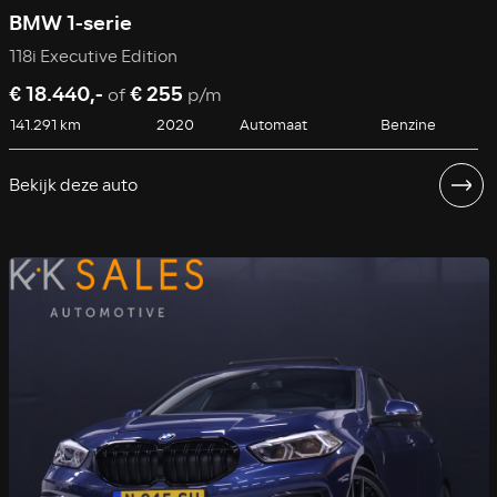
BMW 1-serie
118i Executive Edition
€ 18.440,-
€ 255
of
p/m
141.291 km
2020
Automaat
Benzine
Bekijk deze auto