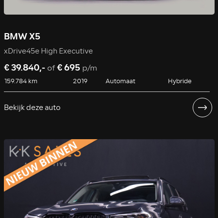
BMW X5
xDrive45e High Executive
€ 39.840,-
€ 695
of
p/m
159.784 km
2019
Automaat
Hybride
Bekijk deze auto