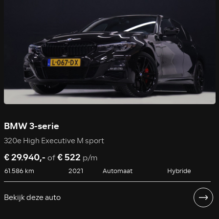
BMW 3-serie
320e High Executive M sport
€ 29.940,-
€ 522
of
p/m
61.586 km
2021
Automaat
Hybride
Bekijk deze auto