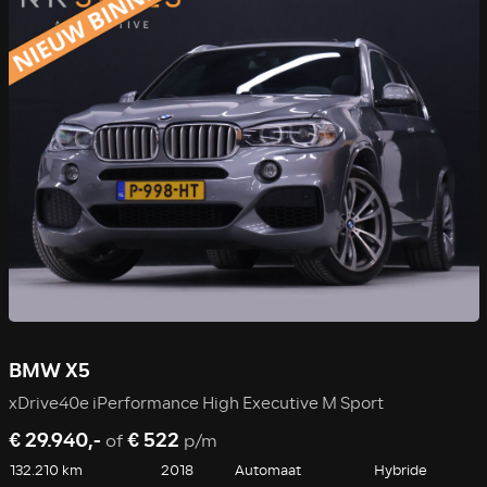
BMW X5
xDrive40e iPerformance High Executive M Sport
€ 29.940,-
€ 522
of
p/m
132.210 km
2018
Automaat
Hybride