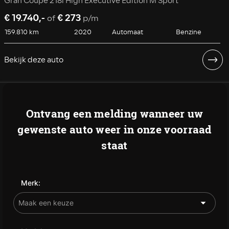
Gran Coupé 218i High Executive Edition M Sport
€ 19.740,-
€ 273
of
p/m
159.810 km
2020
Automaat
Benzine
Bekijk deze auto
Ontvang een melding wanneer uw
gewenste auto weer in onze voorraad
staat
Merk: