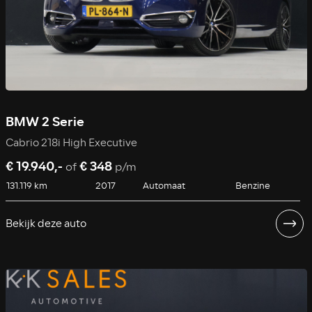
BMW 2 Serie
Cabrio 218i High Executive
€ 19.940,-
€ 348
of
p/m
131.119 km
2017
Automaat
Benzine
Bekijk deze auto