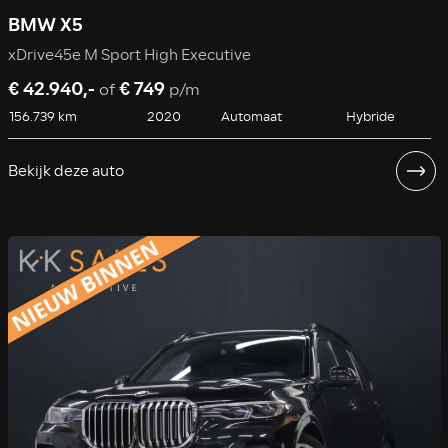
BMW X5
xDrive45e M Sport High Executive
€ 42.940,-
€ 749
of
p/m
156.739 km
2020
Automaat
Hybride
Bekijk deze auto