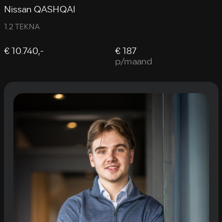
Nissan QASHQAI
1.2 TEKNA
€ 10.740,-
€ 187
p/maand