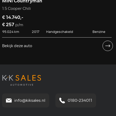
MINI Countryman
1.5 Cooper Chili
€ 14.740,-
€ 257
p/m
95.024 km
2017
Handgeschakeld
Benzine
Bekijk deze auto
B
info@kiksales.nl
0180-234011