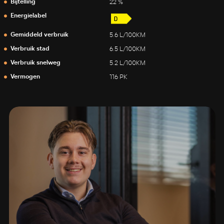
Bijtelling
22 %
Energielabel
Gemiddeld verbruik
5.6 L/100KM
Verbruik stad
6.5 L/100KM
Verbruik snelweg
5.2 L/100KM
Vermogen
116 PK