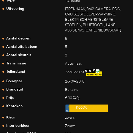
Type
1.2 Tekna
Uitvoering
[TREKHAAK, 360° CAMERA, PDC,
CRUISE, STOELVERWARMING,
ELEKTRISCH VERSTELBARE
STOELEN, BLUETOOTH, LANE
ASSIST, NAVIGATIE, NIEUWSTAAT]
Aantal deuren
5
Aantal zitplaatsen
5
Aantal sleutels
2
Transmissie
Automaat
Tellerstand
199.879 KM
Bouwjaar
26-09-2018
Brandstof
Benzine
Prijs
€ 10.740,-
Kenteken
TK660X
Kleur
zwart
Interieurkleur
Zwart