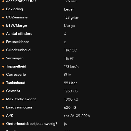
Acceleratie 0-100
12.9 sec.
Bekleding
Leder
CO2-emissie
129 g/km
BTW/Marge
Marge
Aantal cilinders
4
Emissieklasse
6
Cilinderinhoud
1197 CC
Vermogen
116 PK
Topsnelheid
173 km/h
Carrosserie
SUV
Tankinhoud
55 Liter
Gewicht
1260 KG
Max. trekgewicht
1000 KG
Laadvermogen
620 KG
APK
tot 26-09-2026
Onderhoudsboekje aanwezig?
ja