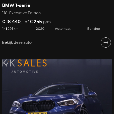
BMW 1-serie
118i Executive Edition
€ 18.440,-
€ 255
of
p/m
141.291 km
2020
Automaat
Benzine
Bekijk deze auto