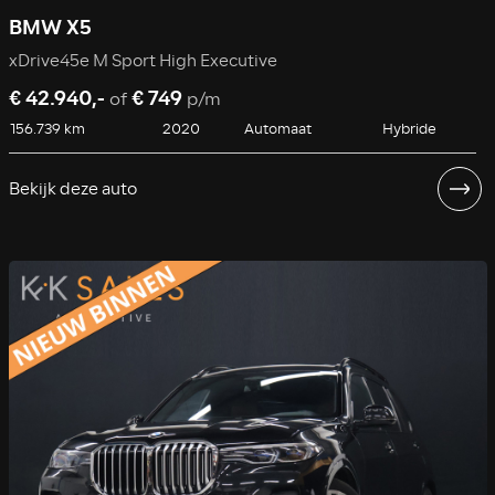
BMW X5
xDrive45e M Sport High Executive
€ 42.940,-
€ 749
of
p/m
156.739 km
2020
Automaat
Hybride
Bekijk deze auto