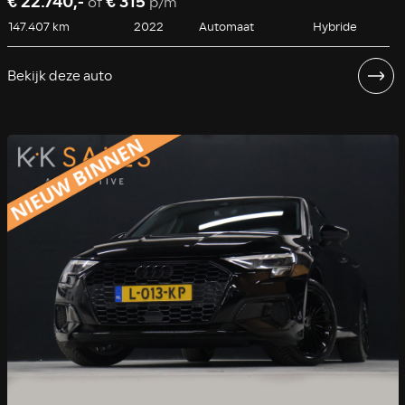
€ 22.740,-
€ 315
of
p/m
147.407 km
2022
Automaat
Hybride
Bekijk deze auto