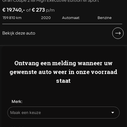
Gran Coupé 218i High Executive Edition M Sport
€ 19.740,-
€ 273
of
p/m
159.810 km
2020
Automaat
Benzine
Bekijk deze auto
Ontvang een melding wanneer uw
gewenste auto weer in onze voorraad
staat
Merk: