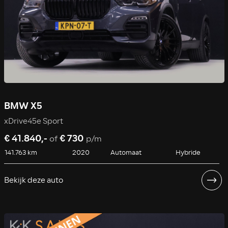
BMW X5
xDrive45e Sport
€ 41.840,-
€ 730
of
p/m
141.763 km
2020
Automaat
Hybride
Bekijk deze auto