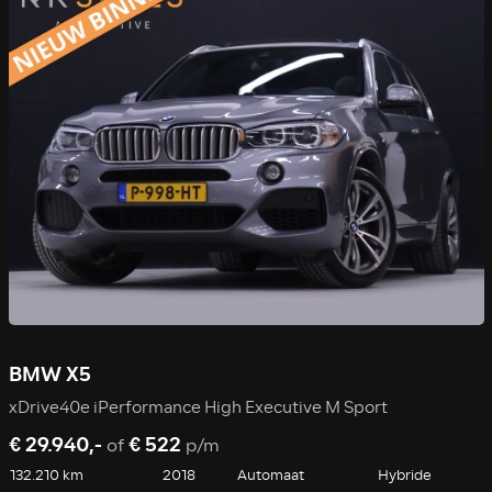
BMW X5
xDrive40e iPerformance High Executive M Sport
€ 29.940,-
€ 522
of
p/m
132.210 km
2018
Automaat
Hybride