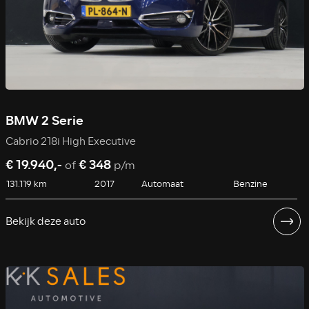
BMW 2 Serie
Cabrio 218i High Executive
€ 19.940,-
€ 348
of
p/m
131.119 km
2017
Automaat
Benzine
Bekijk deze auto