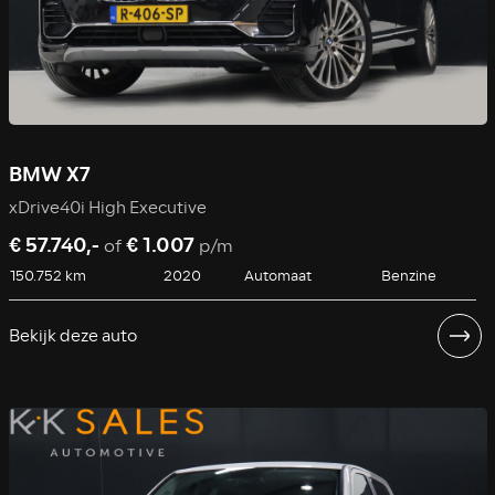
BMW X7
xDrive40i High Executive
€ 57.740,-
€ 1.007
of
p/m
150.752 km
2020
Automaat
Benzine
Bekijk deze auto