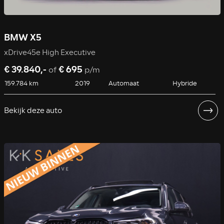
BMW X5
xDrive45e High Executive
€ 39.840,-
€ 695
of
p/m
159.784 km
2019
Automaat
Hybride
Bekijk deze auto