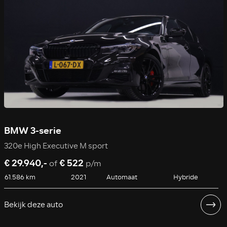
BMW 3-serie
320e High Executive M sport
€ 29.940,-
€ 522
of
p/m
61.586 km
2021
Automaat
Hybride
Bekijk deze auto